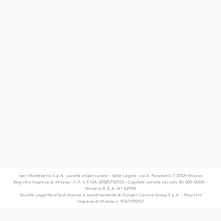
Iper Montebello S.p.A. società unipersonale - Sede Legale: via A. Ponchielli 7, 20129 Milano
Registro Imprese di Milano - C.F. e P.IVA: 03585750155 - Capitale sociale versato 50.000.000€ -
Numero R.E.A. N° 621918
Società soggetta alla direzione e coordinamento di Finiper Canova Group S.p.A. - Registro
Imprese di Milano n. 97471310157